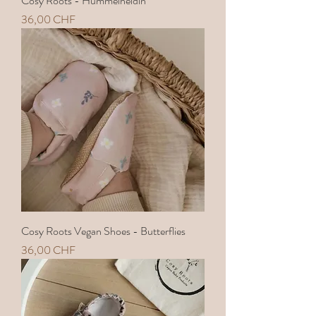
Cosy Roots - Hummelheldin
Preis
36,00 CHF
Cosy Roots Vegan Shoes - Butterflies
Preis
36,00 CHF