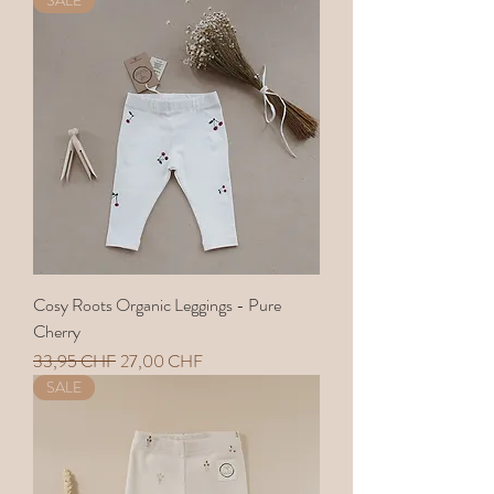
SALE
Cosy Roots Organic Leggings - Pure
Cherry
Standardpreis
Sale-Preis
33,95 CHF
27,00 CHF
SALE