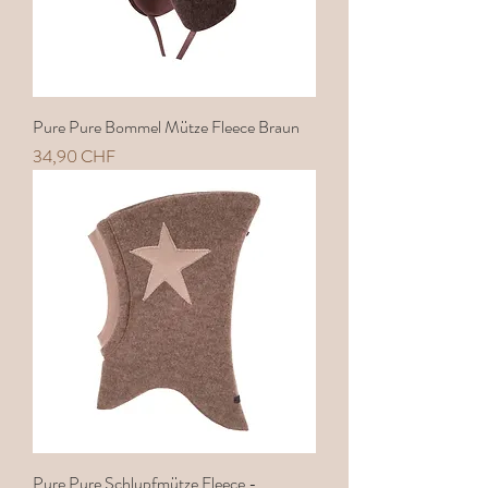
Pure Pure Bommel Mütze Fleece Braun
Preis
34,90 CHF
Pure Pure Schlupfmütze Fleece -