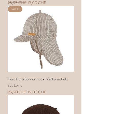
Standardpreis
Sale-Preis
25,95 CHF
19,00 CHF
SALE
Pure Pure Sonnenhut - Nackenschutz
aus Leine
Standardpreis
Sale-Preis
25,90 CHF
19,00 CHF