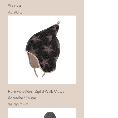
Walnuss
Preis
43,90 CHF
Pure Pure Mini-Zipfel Walk Mütze -
Antracite / Taupe
Preis
36,90 CHF