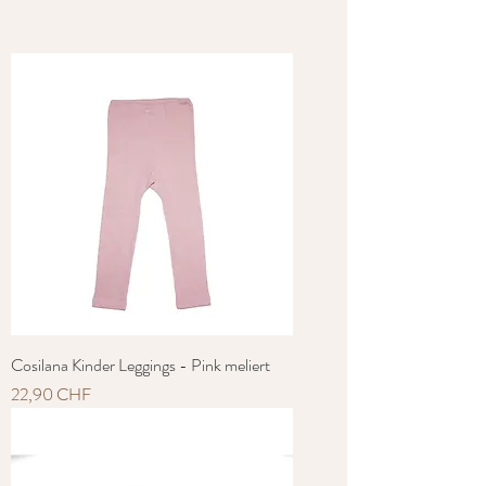
Cosilana Kinder Leggings - Pink meliert
Preis
22,90 CHF