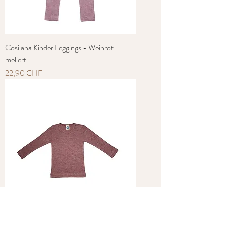
Cosilana Kinder Leggings - Weinrot
meliert
Preis
22,90 CHF
Cosilana Kinder Unterhemd - Weinrot