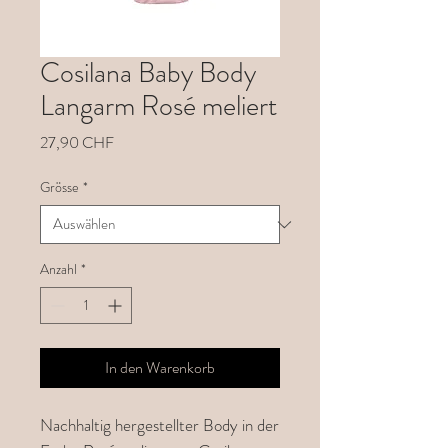
Cosilana Baby Body
Langarm Rosé meliert
Preis
27,90 CHF
Grösse
*
Anzahl
*
In den Warenkorb
Nachhaltig hergestellter Body in der