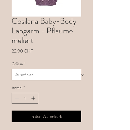
Cosilana Baby-Body
Langarm - Pflaume
meliert
Preis
22,90 CHF
Grösse
*
Anzahl
*
In den Warenkorb