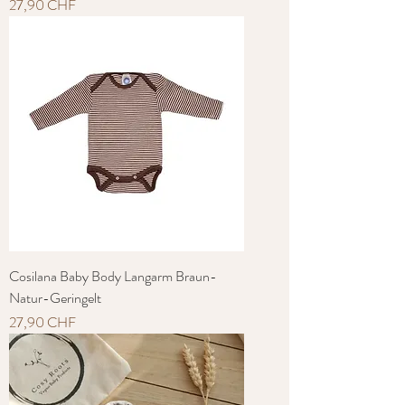
Preis
27,90 CHF
Cosilana Baby Body Langarm Braun-
Natur-Geringelt
Preis
27,90 CHF