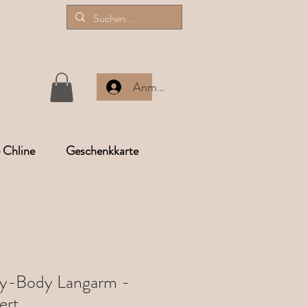
Anmelden
e Chline
Geschenkkarte
by-Body Langarm -
ert