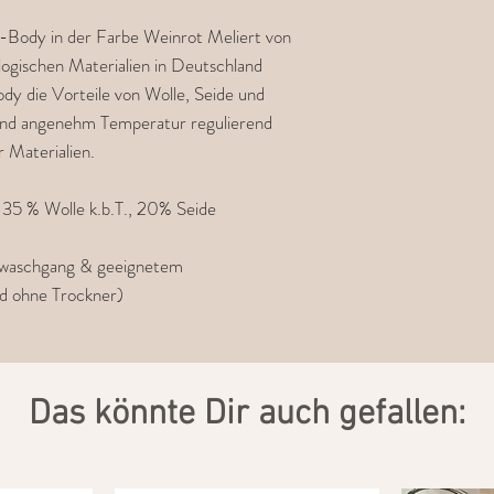
natürliche Materialien, 
Schappeseide, Bio-Bau
m-Body in der Farbe Weinrot Meliert von
hochwertigen Naturfase
logischen Materialien in Deutschland
produziert in Baden-W
ody die Vorteile von Wolle, Seide und
und angenehm Temperatur regulierend
r Materialien.
 35 % Wolle k.b.T., 20% Seide
llwaschgang & geeignetem
d ohne Trockner)
​Das könnte Dir auch gefallen: