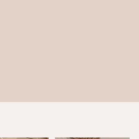
wie Merinoschurwolle, edle
mwolle oder Mischungen aus diesen
rn. Zu 100% nachhaltig und ökologisch
ürttemberg.