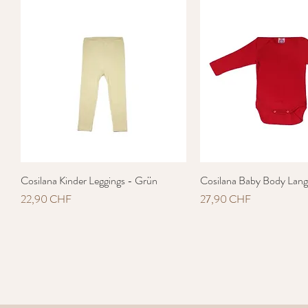
Cosilana Kinder Leggings - Grün
Schnellansicht
Cosilana Baby Body Lan
Schnellansich
Preis
Preis
22,90 CHF
27,90 CHF