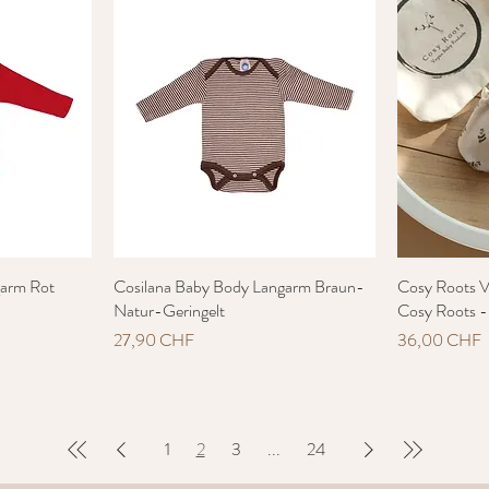
garm Rot
t
Cosilana Baby Body Langarm Braun-
Schnellansicht
Cosy Roots V
Natur-Geringelt
Cosy Roots 
Preis
Preis
27,90 CHF
36,00 CHF
1
2
3
...
24