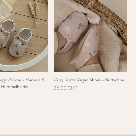
egan Shoes - Vanezia X
Schnellansicht
Cosy Roots Vegan Shoes - Butterflies
Schnellansicht
- Hummelheldin
Preis
36,00 CHF