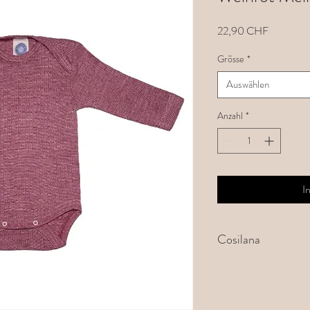
Preis
22,90 CHF
Grösse
*
Auswählen
Anzahl
*
I
Cosilana
Wäsche aus Naturmateri
Denn sie ist nicht nur n
einzigartiges Wohlgefühl