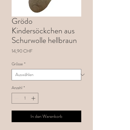
Grödo
Kindersöckchen aus
Schurwolle hellbraun
Preis
14,90 CHF
Grösse
*
Anzahl
*
In den Warenkorb