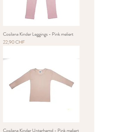
Cosilana Kinder Leggings - Pink meliert
Preis
22,90 CHF
Cosilana Kinder Unterhemd - Pink meliert