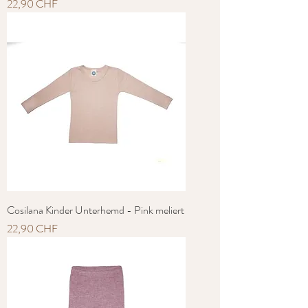
Preis
22,90 CHF
Cosilana Kinder Unterhemd - Pink meliert
Preis
22,90 CHF