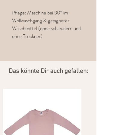
Pflege: Maschine bei 30° im
Wollwaschgang & geeignetes
Waschmittel (ohne schleudern und
ohne Trockner)
​Das könnte Dir auch gefallen: