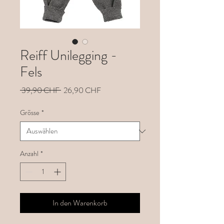
Reiff Unilegging -
Fels
Standardpreis
Sale-
 39,90 CHF 
26,90 CHF
Preis
Grösse
*
Anzahl
*
In den Warenkorb