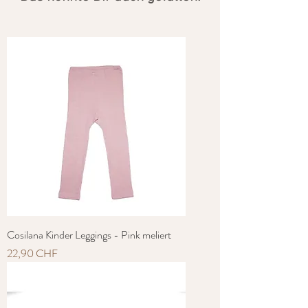
Cosilana Kinder Leggings - Pink meliert
Preis
22,90 CHF