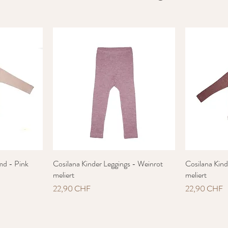
md - Pink
t
Cosilana Kinder Leggings - Weinrot
Schnellansicht
Cosilana Kin
meliert
meliert
Preis
Preis
22,90 CHF
22,90 CHF