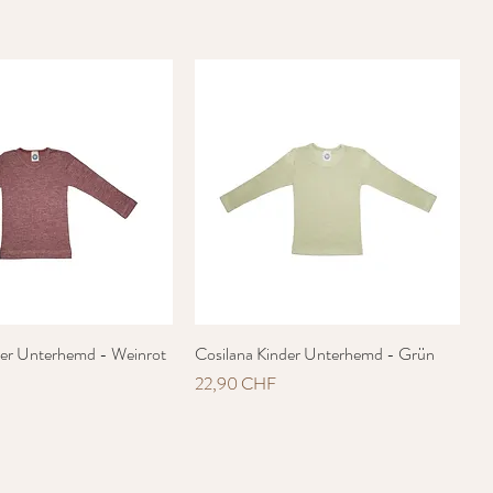
der Unterhemd - Weinrot
Schnellansicht
Cosilana Kinder Unterhemd - Grün
Schnellansicht
Preis
22,90 CHF