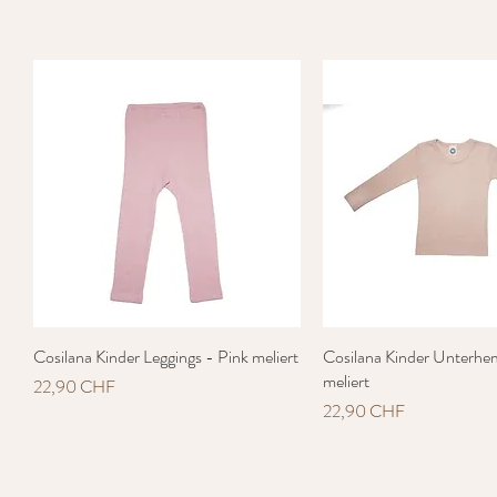
Cosilana Kinder Leggings - Pink meliert
Schnellansicht
Cosilana Kinder Unterhe
Schnellansich
meliert
Preis
22,90 CHF
Preis
22,90 CHF