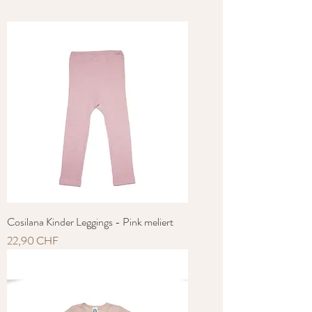
mit nickelfreien Metallklammern
(Schrittöffnung bis Größe 18M).
Cosilana Kinder Leggings - Pink meliert
Preis
22,90 CHF