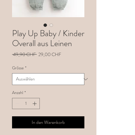
Play Up Baby / Kinder
Overall aus Leinen
Standardpreis
Sale-
 49,90 CHF 
29,00 CHF
Preis
Grösse
*
Anzahl
*
In den Warenkorb