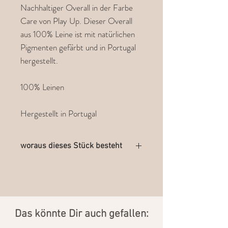
Nachhaltiger Overall in der Farbe
Care von Play Up. Dieser Overall
aus 100% Leine ist mit natürlichen
Pigmenten gefärbt und in Portugal
hergestellt.
100% Leinen
Hergestellt in Portugal
woraus dieses Stück besteht
Dieser Overall besteht aus gewebtem
Leinen in der Farbe Care. Dieses ärmellose
Modell hat einen Rundhalsausschnitt,
Gummizug an den Hosensäumen, eine
Öffnung auf der Vorderseite mit
​Das könnte Dir auch gefallen:
Kokosnussknöpfen und eine Schrittöffnung