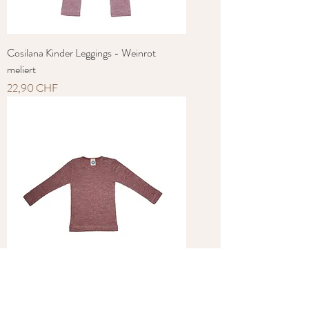
Cosilana Kinder Leggings - Weinrot
meliert
Preis
22,90 CHF
Cosilana Kinder Unterhemd - Weinrot