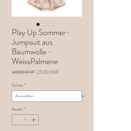
Play Up Sommer-
Jumpsuit aus
Baumwolle -
WeissPalmene
Standardpreis
Sale-
 42,90 CHF 
27,00 CHF
Preis
Grösse
*
Anzahl
*