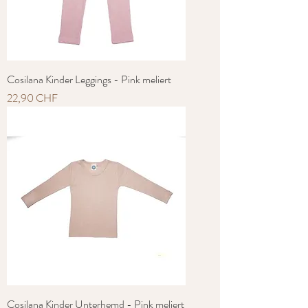
Cosilana Kinder Leggings - Pink meliert
Preis
22,90 CHF
Cosilana Kinder Unterhemd - Pink meliert