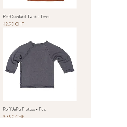
Reiff Schlüttli Twist - Terra
Preis
42,90 CHF
Reiff JaPu Frottee - Fels
Preis
39,90 CHF
SALE