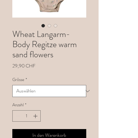
Wheat Langarm-
Body Regitze warm
sand flowers
Preis
29,90 CHF
Grösse
*
Anzahl
*
In den Warenkorb